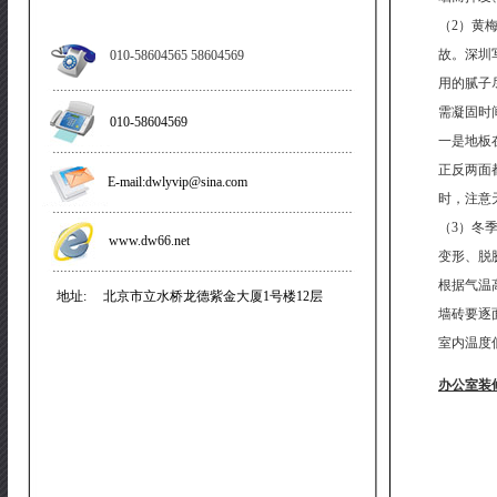
（2）黄
故。深圳
010-58604565 58604569
用的腻子
需凝固时
010-58604569
一是地板
正反两面
E-mail:dwlyvip@sina.com
时，注意
（3）冬
www.dw66.net
变形、脱
根据气温
地址: 北京市立水桥龙德紫金大厦1号楼12层
墙砖要逐
室内温度
办公室装