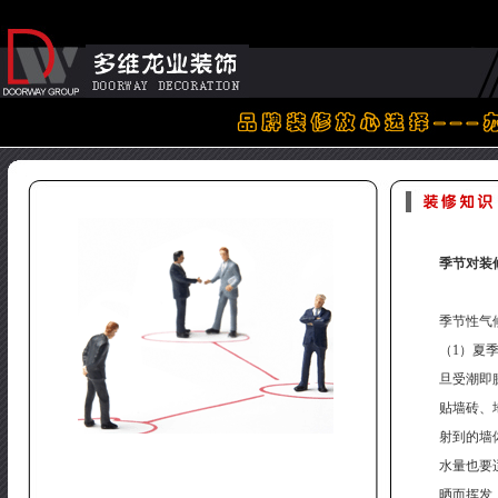
季节对装
季节性气
（1）夏
旦受潮即
贴墙砖、
射到的墙
水量也要
晒而挥发